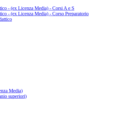
tico - (ex Licenza Media) - Corsi A e S
tico - (ex Licenza Media) - Corso Preparatorio
dattico
cenza Media)
nio superiori)