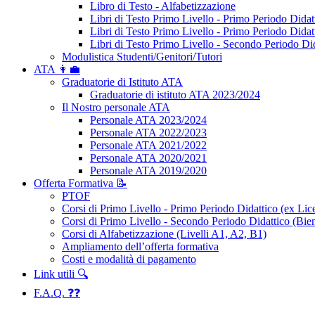
Libro di Testo - Alfabetizzazione
Libri di Testo Primo Livello - Primo Periodo Didat
Libri di Testo Primo Livello - Primo Periodo Didat
Libri di Testo Primo Livello - Secondo Periodo Di
Modulistica Studenti/Genitori/Tutori
ATA 👩‍💼
Graduatorie di Istituto ATA
Graduatorie di istituto ATA 2023/2024
Il Nostro personale ATA
Personale ATA 2023/2024
Personale ATA 2022/2023
Personale ATA 2021/2022
Personale ATA 2020/2021
Personale ATA 2019/2020
Offerta Formativa 📝
PTOF
Corsi di Primo Livello - Primo Periodo Didattico (ex Li
Corsi di Primo Livello - Secondo Periodo Didattico (Bien
Corsi di Alfabetizzazione (Livelli A1, A2, B1)
Ampliamento dell’offerta formativa
Costi e modalità di pagamento
Link utili 🔍
F.A.Q. ❓❓