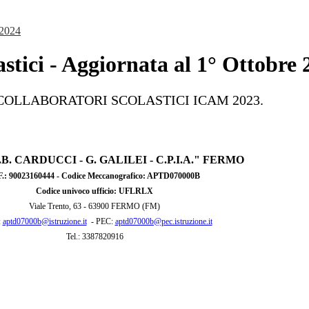
 2024
stici - Aggiornata al 1° Ottobre 
atoria COLLABORATORI SCOLASTICI ICAM 2023.
"G.B. CARDUCCI - G. GALILEI - C.P.I.A." FERMO
F
.: 90023160444
- Codice Meccanografico: APTD070000B
Codice univoco ufficio: UFLRLX
Viale Trento, 63 -
63900 FERMO (FM)
:
aptd07000b@istruzione.it
- PEC:
aptd07000b@pec.istruzione.it
Tel.: 3387820916