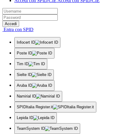
Accedi con SPID/CIE
Accedi con SPID/CIE
Accedi
Entra con SPID
Infocert ID
Poste ID
Tim ID
Sielte ID
Aruba ID
Namirial ID
SPIDItalia Register.it
Lepida ID
TeamSystem ID