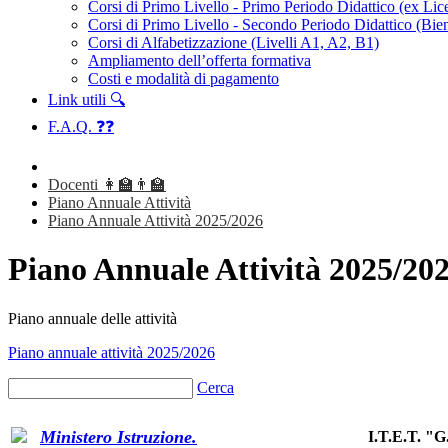
Corsi di Primo Livello - Primo Periodo Didattico (ex Li
Corsi di Primo Livello - Secondo Periodo Didattico (Bien
Corsi di Alfabetizzazione (Livelli A1, A2, B1)
Ampliamento dell’offerta formativa
Costi e modalità di pagamento
Link utili 🔍
F.A.Q. ❓❓
Docenti 👩‍🏫👨‍🏫
Piano Annuale Attività
Piano Annuale Attività 2025/2026
Piano Annuale Attività 2025/20
Piano annuale delle attività
Piano annuale attività 2025/2026
Cerca
I.T.E.T. 