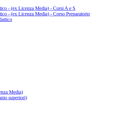
tico - (ex Licenza Media) - Corsi A e S
tico - (ex Licenza Media) - Corso Preparatorio
dattico
cenza Media)
nio superiori)