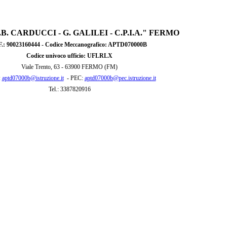
"G.B. CARDUCCI - G. GALILEI - C.P.I.A." FERMO
F
.: 90023160444
- Codice Meccanografico: APTD070000B
Codice univoco ufficio: UFLRLX
Viale Trento, 63 -
63900 FERMO (FM)
:
aptd07000b@istruzione.it
- PEC:
aptd07000b@pec.istruzione.it
Tel.: 3387820916