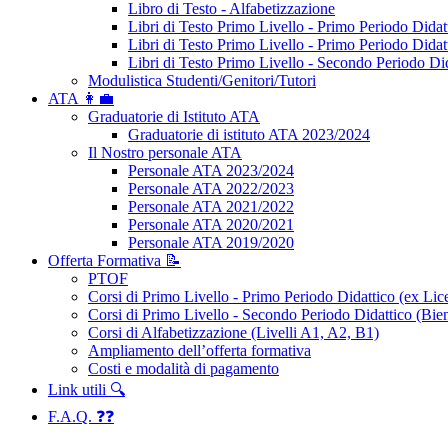
Libro di Testo - Alfabetizzazione
Libri di Testo Primo Livello - Primo Periodo Didat
Libri di Testo Primo Livello - Primo Periodo Didat
Libri di Testo Primo Livello - Secondo Periodo Di
Modulistica Studenti/Genitori/Tutori
ATA 👩‍💼
Graduatorie di Istituto ATA
Graduatorie di istituto ATA 2023/2024
Il Nostro personale ATA
Personale ATA 2023/2024
Personale ATA 2022/2023
Personale ATA 2021/2022
Personale ATA 2020/2021
Personale ATA 2019/2020
Offerta Formativa 📝
PTOF
Corsi di Primo Livello - Primo Periodo Didattico (ex Li
Corsi di Primo Livello - Secondo Periodo Didattico (Bien
Corsi di Alfabetizzazione (Livelli A1, A2, B1)
Ampliamento dell’offerta formativa
Costi e modalità di pagamento
Link utili 🔍
F.A.Q. ❓❓