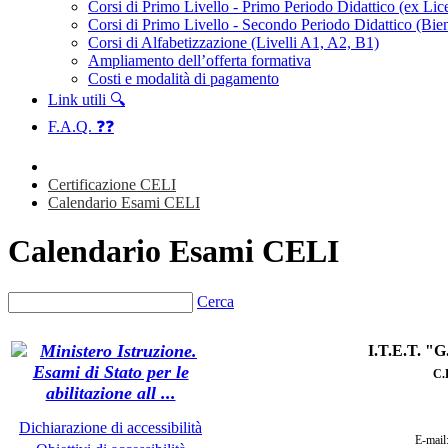
Corsi di Primo Livello - Primo Periodo Didattico (ex Li
Corsi di Primo Livello - Secondo Periodo Didattico (Bien
Corsi di Alfabetizzazione (Livelli A1, A2, B1)
Ampliamento dell’offerta formativa
Costi e modalità di pagamento
Link utili 🔍
F.A.Q. ❓❓
Certificazione CELI
Calendario Esami CELI
Calendario Esami CELI
Cerca
I.T.E.T. 
C
.
Dichiarazione di accessibilità
E-mail