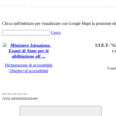
Sede di Pedaso:
Sala Polivalente, Piazza Roma co. Scuola Primaria d
Clicca sull'indirizzo per visualizzare con Google Maps la posizione del
Cerca
I.T.E.T. 
C
.
Dichiarazione di accessibilità
E-mail
Obiettivi di accessibilità
Area amministrazione