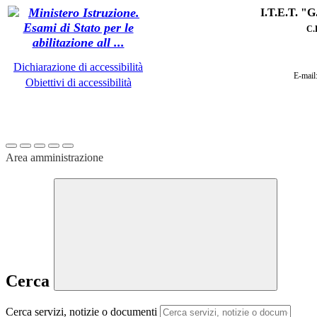
I.T.E.T. 
C
.
Dichiarazione di accessibilità
E-mail
Obiettivi di accessibilità
Area amministrazione
Cerca
Cerca servizi, notizie o documenti