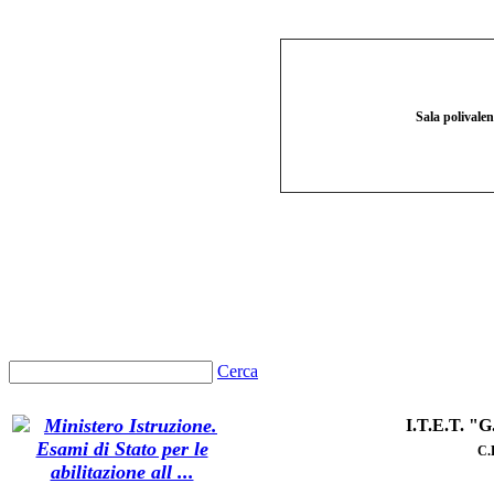
Sala polivale
Cerca
I.T.E.T. 
C
.