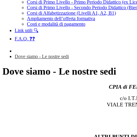
Corsi di Primo Livello - Primo Periodo Didattico (ex Li
Corsi di Primo Livello - Secondo Periodo Didattico (Bien
Corsi di Alfabetizzazione (Livelli A1, A2, B1)
Ampliamento dell’offerta formativa
Costi e modalità di pagamento
Link utili 🔍
F.A.Q. ❓❓
Dove siamo - Le nostre sedi
Dove siamo - Le nostre sedi
CPIA di F
c/o I.T.
VIALE TREN
ALTRI PUNTI D