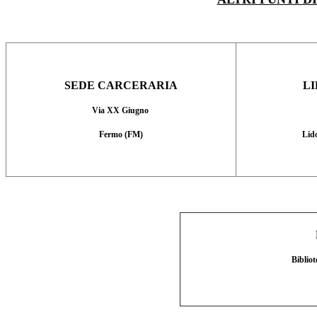
SEDE CARCERARIA
LI
Via XX Giugno
Fermo (FM)
Lid
Biblio