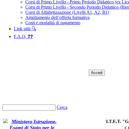
Corsi di Primo Livello - Primo Periodo Didattico (ex Li
Corsi di Primo Livello - Secondo Periodo Didattico (Bien
Corsi di Alfabetizzazione (Livelli A1, A2, B1)
Ampliamento dell’offerta formativa
Costi e modalità di pagamento
Link utili 🔍
F.A.Q. ❓❓
Accedi
Cerca
I.T.E.T. 
C
.